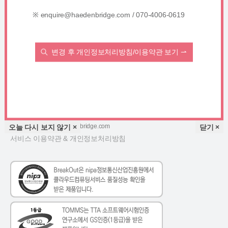
(주) 해든브릿지
※ enquire@haedenbridge.com / 070-4006-0619
대표이사 : 남궁환식
사업자등록번호 : 206-81-72697
통신판매업 신고번호 : 제 2023-서울강남-05660호
변경 후 개인정보처리방침/이용약관 보기 ⇀
(06113) 서울특별시 강남구 강남대로126길 63, 1층 101호
HELP DESK
전화 : 02-2291-5438
팩스 : 02-2291-5437
이메일 : enquire@haedenbridge.com
오늘 다시 보지 않기 ×
닫기 ×
서비스 이용약관 & 개인정보처리방침